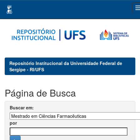
Skip
navigation
Repositório Institucional da Universidade Federal de
Sergipe - RI/UFS
Página de Busca
Buscar em:
por