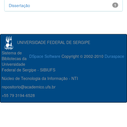
Dissertação
1
UNIVERSIDADE FEDERAL DE SERGIPE
Sistema de
DSpace Software
Copyright © 2002-2010
Duraspace
Bibliotecas da
Universidade
Federal de Sergipe - SIBIUFS
Núcleo de Tecnologia da Informação - NTI
repositorio@academico.ufs.br
+55 79 3194-6528