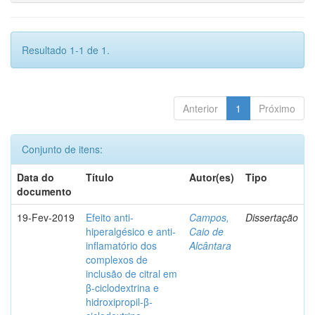
Resultado 1-1 de 1.
Anterior
1
Próximo
Conjunto de itens:
Data do
Título
Autor(es)
Tipo
documento
19-Fev-2019
Efeito anti-
Campos,
Dissertação
hiperalgésico e anti-
Caio de
inflamatório dos
Alcântara
complexos de
inclusão de citral em
β-ciclodextrina e
hidroxipropil-β-