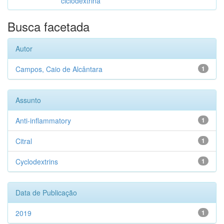
ciclodextrina
Busca facetada
Autor
Campos, Caio de Alcântara
1
Assunto
Anti-inflammatory
1
Citral
1
Cyclodextrins
1
Data de Publicação
2019
1