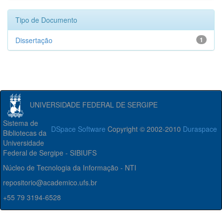
Tipo de Documento
Dissertação
1
UNIVERSIDADE FEDERAL DE SERGIPE
Sistema de
DSpace Software
Copyright © 2002-2010
Duraspace
Bibliotecas da
Universidade
Federal de Sergipe - SIBIUFS
Núcleo de Tecnologia da Informação - NTI
repositorio@academico.ufs.br
+55 79 3194-6528