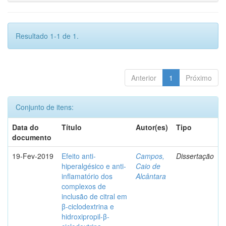
Resultado 1-1 de 1.
Anterior
1
Próximo
Conjunto de itens:
Data do
Título
Autor(es)
Tipo
documento
19-Fev-2019
Efeito anti-
Campos,
Dissertação
hiperalgésico e anti-
Caio de
inflamatório dos
Alcântara
complexos de
inclusão de citral em
β-ciclodextrina e
hidroxipropil-β-