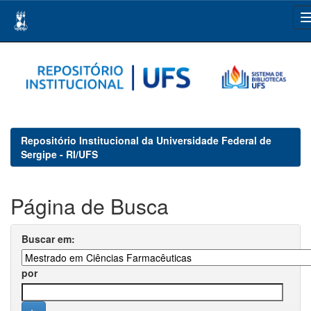
Skip
navigation
Repositório Institucional da Universidade Federal de
Sergipe - RI/UFS
Página de Busca
Buscar em:
por