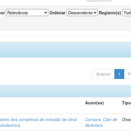
por
Ordenar
Registro(s)
Anterior
1
P
Autor(es)
Tip
matório dos complexos de inclusão de citral
Campos, Caio de
Diss
iclodextrina
Alcântara