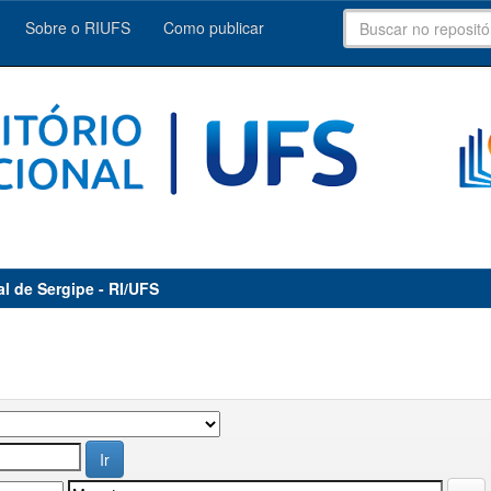
Sobre o RIUFS
Como publicar
al de Sergipe - RI/UFS