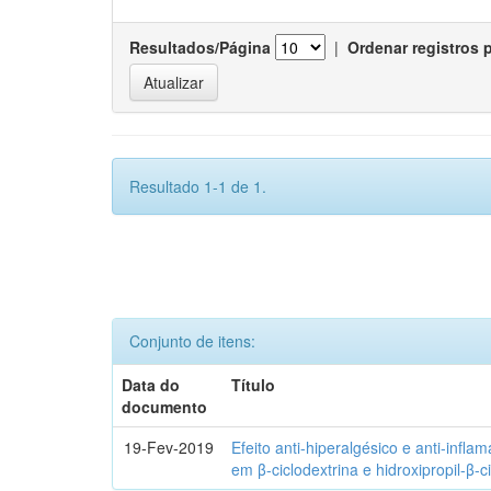
Resultados/Página
|
Ordenar registros 
Resultado 1-1 de 1.
Conjunto de itens:
Data do
Título
documento
19-Fev-2019
Efeito anti-hiperalgésico e anti-infla
em β-ciclodextrina e hidroxipropil-β-c