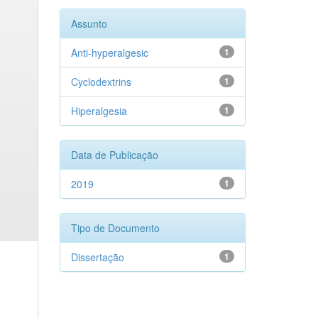
Assunto
Anti-hyperalgesic
1
Cyclodextrins
1
Hiperalgesia
1
Data de Publicação
2019
1
Tipo de Documento
Dissertação
1