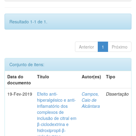
Resultado 1-1 de 1.
Anterior
1
Próximo
Conjunto de itens:
Data do
Título
Autor(es)
Tipo
documento
19-Fev-2019
Efeito anti-
Campos,
Dissertação
hiperalgésico e anti-
Caio de
inflamatório dos
Alcântara
complexos de
inclusão de citral em
β-ciclodextrina e
hidroxipropil-β-