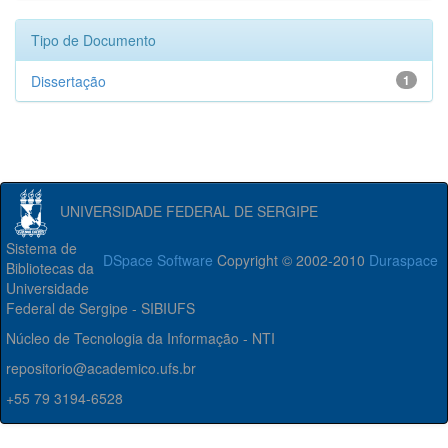
Tipo de Documento
Dissertação
1
UNIVERSIDADE FEDERAL DE SERGIPE
Sistema de
DSpace Software
Copyright © 2002-2010
Duraspace
Bibliotecas da
Universidade
Federal de Sergipe - SIBIUFS
Núcleo de Tecnologia da Informação - NTI
repositorio@academico.ufs.br
+55 79 3194-6528