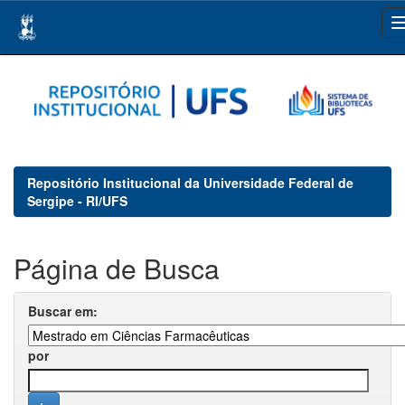
Skip
navigation
Repositório Institucional da Universidade Federal de
Sergipe - RI/UFS
Página de Busca
Buscar em:
por