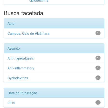
ciclodextrina
Busca facetada
Autor
Campos, Caio de Alcântara
1
Assunto
Anti-hyperalgesic
1
Anti-inflammatory
1
Cyclodextrins
1
Data de Publicação
2019
1