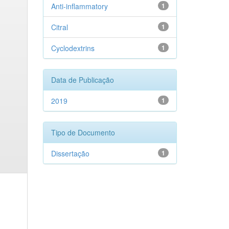
Anti-inflammatory
1
Citral
1
Cyclodextrins
1
Data de Publicação
2019
1
Tipo de Documento
Dissertação
1