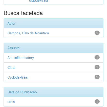
ciclodextrina
Busca facetada
Autor
Campos, Caio de Alcântara
1
Assunto
Anti-inflammatory
1
Citral
1
Cyclodextrins
1
Data de Publicação
2019
1