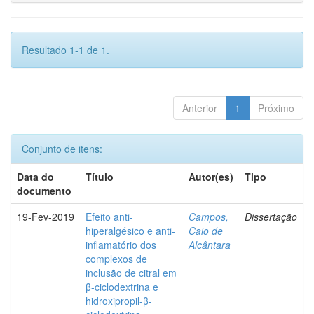
Resultado 1-1 de 1.
Anterior
1
Próximo
Conjunto de itens:
Data do
Título
Autor(es)
Tipo
documento
19-Fev-2019
Efeito anti-
Campos,
Dissertação
hiperalgésico e anti-
Caio de
inflamatório dos
Alcântara
complexos de
inclusão de citral em
β-ciclodextrina e
hidroxipropil-β-