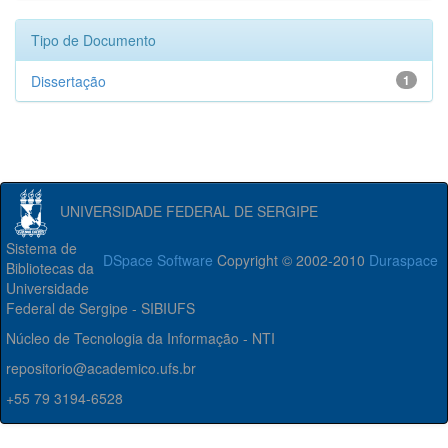
Tipo de Documento
Dissertação
1
UNIVERSIDADE FEDERAL DE SERGIPE
Sistema de
DSpace Software
Copyright © 2002-2010
Duraspace
Bibliotecas da
Universidade
Federal de Sergipe - SIBIUFS
Núcleo de Tecnologia da Informação - NTI
repositorio@academico.ufs.br
+55 79 3194-6528