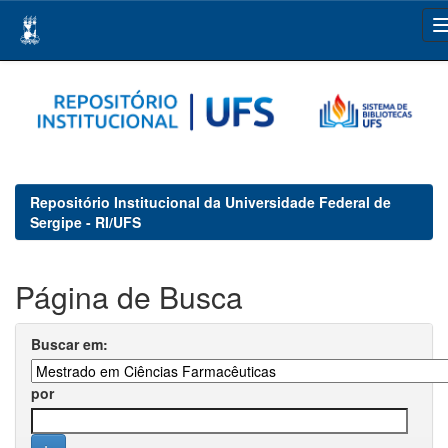
Skip
navigation
Repositório Institucional da Universidade Federal de
Sergipe - RI/UFS
Página de Busca
Buscar em:
por