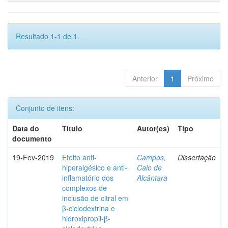
Resultado 1-1 de 1.
Anterior
1
Próximo
Conjunto de itens:
Data do
Título
Autor(es)
Tipo
documento
19-Fev-2019
Efeito anti-
Campos,
Dissertação
hiperalgésico e anti-
Caio de
inflamatório dos
Alcântara
complexos de
inclusão de citral em
β-ciclodextrina e
hidroxipropil-β-