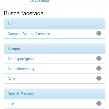
ciclodextrina
Busca facetada
Autor
Campos, Caio de Alcântara
1
Assunto
Anti-hyperalgesic
1
Anti-inflammatory
1
Citral
1
Data de Publicação
2019
1