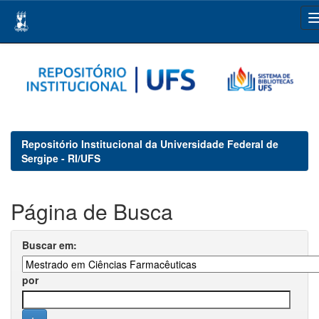
Skip
navigation
Repositório Institucional da Universidade Federal de
Sergipe - RI/UFS
Página de Busca
Buscar em:
por