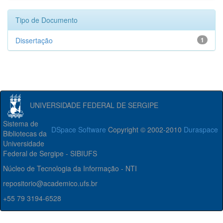
Tipo de Documento
Dissertação
1
UNIVERSIDADE FEDERAL DE SERGIPE
Sistema de
DSpace Software
Copyright © 2002-2010
Duraspace
Bibliotecas da
Universidade
Federal de Sergipe - SIBIUFS
Núcleo de Tecnologia da Informação - NTI
repositorio@academico.ufs.br
+55 79 3194-6528