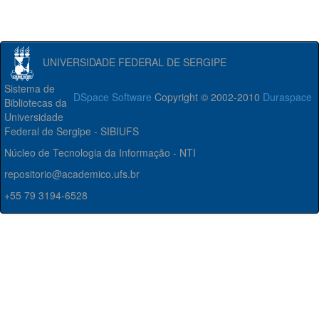
UNIVERSIDADE FEDERAL DE SERGIPE
Sistema de
DSpace Software
Copyright © 2002-2010
Duraspace
Bibliotecas da
Universidade
Federal de Sergipe - SIBIUFS
Núcleo de Tecnologia da Informação - NTI
repositorio@academico.ufs.br
+55 79 3194-6528