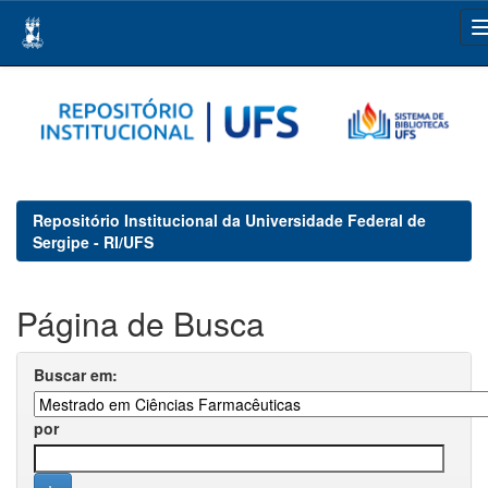
Skip
navigation
Repositório Institucional da Universidade Federal de
Sergipe - RI/UFS
Página de Busca
Buscar em:
por