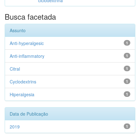
ciclodextrina
Busca facetada
Assunto
Anti-hyperalgesic
1
Anti-inflammatory
1
Citral
1
Cyclodextrins
1
Hiperalgesia
1
Data de Publicação
2019
1