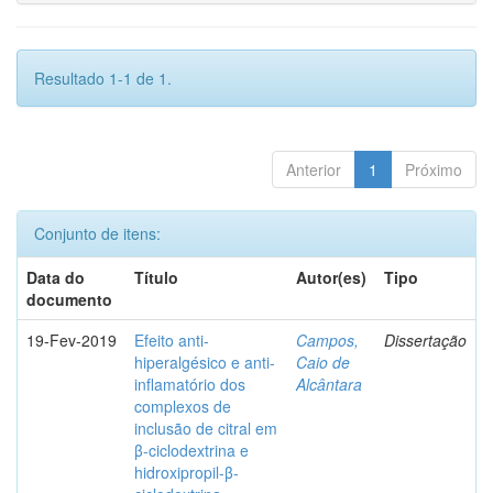
Resultado 1-1 de 1.
Anterior
1
Próximo
Conjunto de itens:
Data do
Título
Autor(es)
Tipo
documento
19-Fev-2019
Efeito anti-
Campos,
Dissertação
hiperalgésico e anti-
Caio de
inflamatório dos
Alcântara
complexos de
inclusão de citral em
β-ciclodextrina e
hidroxipropil-β-