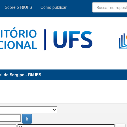
Sobre o RIUFS
Como publicar
al de Sergipe - RI/UFS