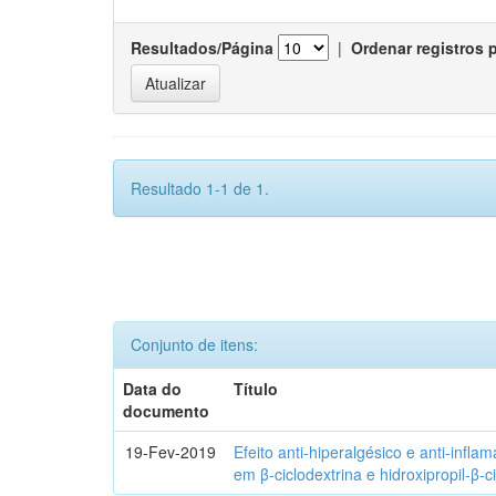
Resultados/Página
|
Ordenar registros 
Resultado 1-1 de 1.
Conjunto de itens:
Data do
Título
documento
19-Fev-2019
Efeito anti-hiperalgésico e anti-infla
em β-ciclodextrina e hidroxipropil-β-c