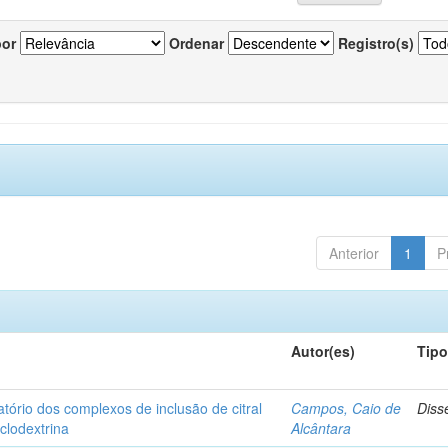
por
Ordenar
Registro(s)
Anterior
1
P
Autor(es)
Tip
matório dos complexos de inclusão de citral
Campos, Caio de
Diss
iclodextrina
Alcântara