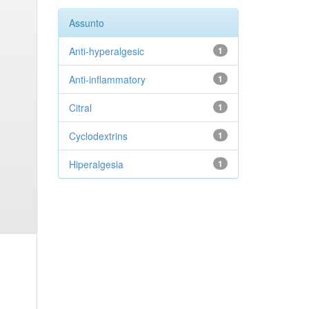
Assunto
Anti-hyperalgesic
1
Anti-inflammatory
1
Citral
1
Cyclodextrins
1
Hiperalgesia
1