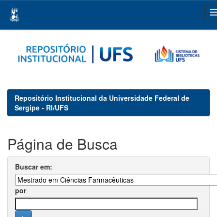
Skip
navigation
Repositório Institucional da Universidade Federal de
Sergipe - RI/UFS
Página de Busca
Buscar em:
por