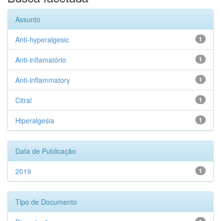
Assunto
Anti-hyperalgesic
1
Anti-inflamatório
1
Anti-inflammatory
1
Citral
1
Hiperalgesia
1
Data de Publicação
2019
1
Tipo de Documento