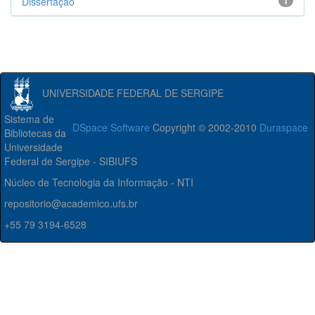
Dissertação
1
UNIVERSIDADE FEDERAL DE SERGIPE
Sistema de
DSpace Software
Copyright © 2002-2010
Duraspace
Bibliotecas da
Universidade
Federal de Sergipe - SIBIUFS
Núcleo de Tecnologia da Informação - NTI
repositorio@academico.ufs.br
+55 79 3194-6528