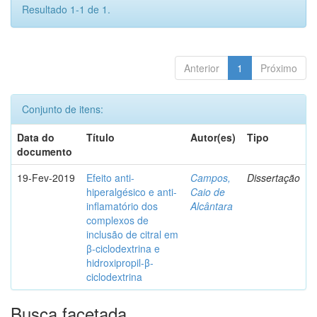
Resultado 1-1 de 1.
Anterior
1
Próximo
Conjunto de itens:
Data do
Título
Autor(es)
Tipo
documento
19-Fev-2019
Efeito anti-
Campos,
Dissertação
hiperalgésico e anti-
Caio de
inflamatório dos
Alcântara
complexos de
inclusão de citral em
β-ciclodextrina e
hidroxipropil-β-
ciclodextrina
Busca facetada