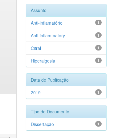
Assunto
Anti-inflamatório
1
Anti-inflammatory
1
Citral
1
Hiperalgesia
1
Data de Publicação
2019
1
Tipo de Documento
Dissertação
1