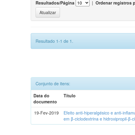
Resultados/Página
|
Ordenar registros 
Resultado 1-1 de 1.
Conjunto de itens:
Data do
Título
documento
19-Fev-2019
Efeito anti-hiperalgésico e anti-infla
em β-ciclodextrina e hidroxipropil-β-c