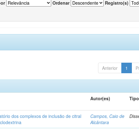
por
Ordenar
Registro(s)
Anterior
1
P
Autor(es)
Tip
matório dos complexos de inclusão de citral
Campos, Caio de
Diss
iclodextrina
Alcântara