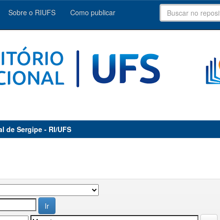
Sobre o RIUFS
Como publicar
al de Sergipe - RI/UFS