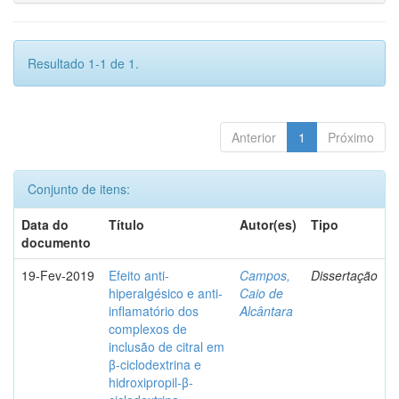
Resultado 1-1 de 1.
Anterior
1
Próximo
Conjunto de itens:
Data do
Título
Autor(es)
Tipo
documento
19-Fev-2019
Efeito anti-
Campos,
Dissertação
hiperalgésico e anti-
Caio de
inflamatório dos
Alcântara
complexos de
inclusão de citral em
β-ciclodextrina e
hidroxipropil-β-