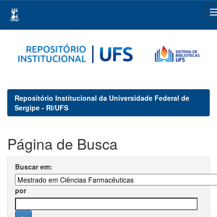
Skip
navigation
Repositório Institucional da Universidade Federal de
Sergipe - RI/UFS
Página de Busca
Buscar em:
por