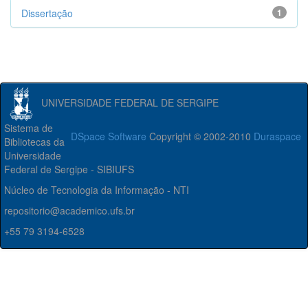
Dissertação
1
UNIVERSIDADE FEDERAL DE SERGIPE
Sistema de
DSpace Software
Copyright © 2002-2010
Duraspace
Bibliotecas da
Universidade
Federal de Sergipe - SIBIUFS
Núcleo de Tecnologia da Informação - NTI
repositorio@academico.ufs.br
+55 79 3194-6528