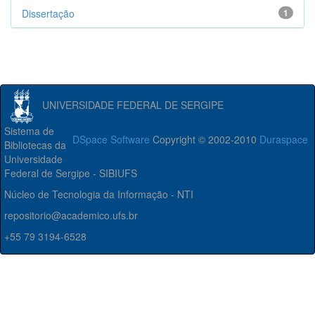
Dissertação
1
UNIVERSIDADE FEDERAL DE SERGIPE
Sistema de
DSpace Software
Copyright © 2002-2010
Duraspace
Bibliotecas da
Universidade
Federal de Sergipe - SIBIUFS
Núcleo de Tecnologia da Informação - NTI
repositorio@academico.ufs.br
+55 79 3194-6528