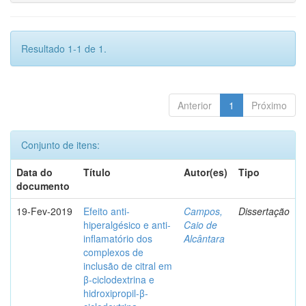
Resultado 1-1 de 1.
Anterior
1
Próximo
Conjunto de itens:
Data do
Título
Autor(es)
Tipo
documento
19-Fev-2019
Efeito anti-
Campos,
Dissertação
hiperalgésico e anti-
Caio de
inflamatório dos
Alcântara
complexos de
inclusão de citral em
β-ciclodextrina e
hidroxipropil-β-