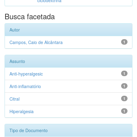
ciclodextrina
Busca facetada
Autor
Campos, Caio de Alcântara
1
Assunto
Anti-hyperalgesic
1
Anti-inflamatório
1
Citral
1
Hiperalgesia
1
Tipo de Documento