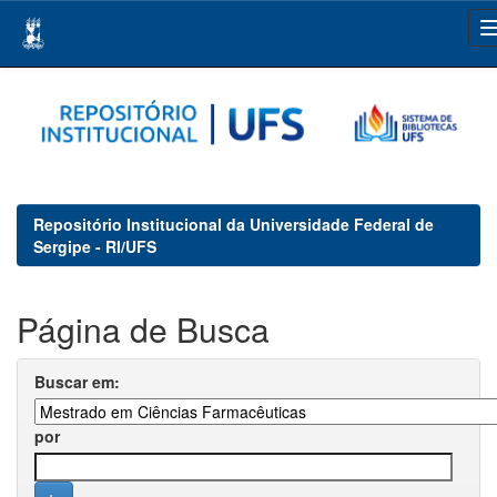
Skip
navigation
Repositório Institucional da Universidade Federal de
Sergipe - RI/UFS
Página de Busca
Buscar em:
por