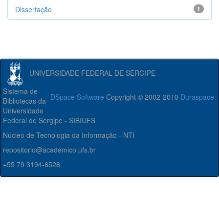
Dissertação
1
UNIVERSIDADE FEDERAL DE SERGIPE
Sistema de
DSpace Software
Copyright © 2002-2010
Duraspace
Bibliotecas da
Universidade
Federal de Sergipe - SIBIUFS
Núcleo de Tecnologia da Informação - NTI
repositorio@academico.ufs.br
+55 79 3194-6528