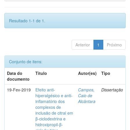
Resultado 1-1 de 1.
Anterior
1
Próximo
Conjunto de itens:
Data do
Título
Autor(es)
Tipo
documento
19-Fev-2019
Efeito anti-
Campos,
Dissertação
hiperalgésico e anti-
Caio de
inflamatório dos
Alcântara
complexos de
inclusão de citral em
β-ciclodextrina e
hidroxipropil-β-