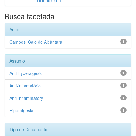
ciclodextrina
Busca facetada
Autor
Campos, Caio de Alcântara
1
Assunto
Anti-hyperalgesic
1
Anti-inflamatório
1
Anti-inflammatory
1
Hiperalgesia
1
Tipo de Documento