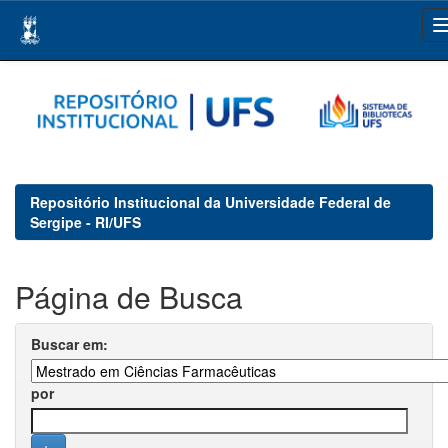
Skip
navigation
Repositório Institucional da Universidade Federal de
Sergipe - RI/UFS
Página de Busca
Buscar em:
por