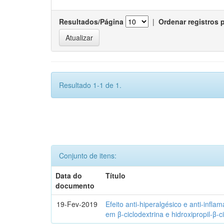
Resultados/Página
|
Ordenar registros 
Resultado 1-1 de 1.
Conjunto de itens:
Data do
Título
documento
19-Fev-2019
Efeito anti-hiperalgésico e anti-infla
em β-ciclodextrina e hidroxipropil-β-c