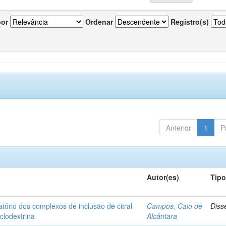
por
Ordenar
Registro(s)
Anterior
1
P
Autor(es)
Tip
matório dos complexos de inclusão de citral
Campos, Caio de
Diss
iclodextrina
Alcântara