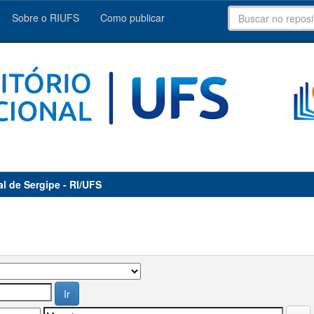
Sobre o RIUFS
Como publicar
al de Sergipe - RI/UFS