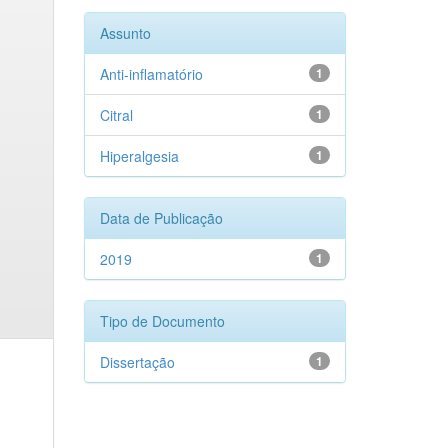
Assunto
Anti-inflamatório
1
Citral
1
Hiperalgesia
1
Data de Publicação
2019
1
Tipo de Documento
Dissertação
1