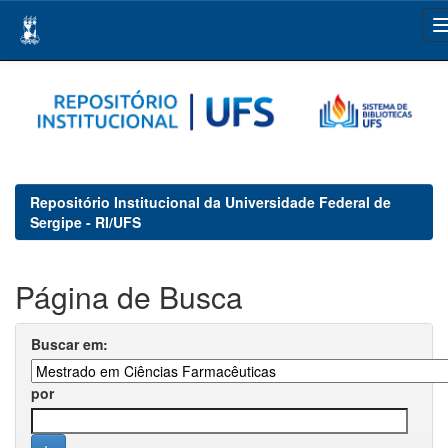
Skip
navigation
Repositório Institucional da Universidade Federal de
Sergipe - RI/UFS
Página de Busca
Buscar em:
por