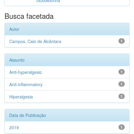
ciclodextrina
Busca facetada
Autor
Campos, Caio de Alcântara
1
Assunto
Anti-hyperalgesic
1
Anti-inflammatory
1
Hiperalgesia
1
Data de Publicação
2019
1