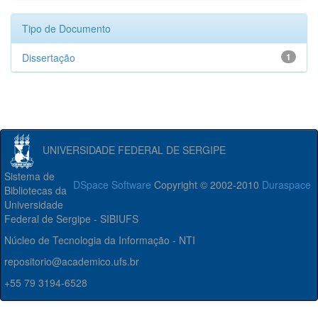
Tipo de Documento
Dissertação
1
UNIVERSIDADE FEDERAL DE SERGIPE
Sistema de
DSpace Software
Copyright © 2002-2010
Duraspace
Bibliotecas da
Universidade
Federal de Sergipe - SIBIUFS
Núcleo de Tecnologia da Informação - NTI
repositorio@academico.ufs.br
+55 79 3194-6528