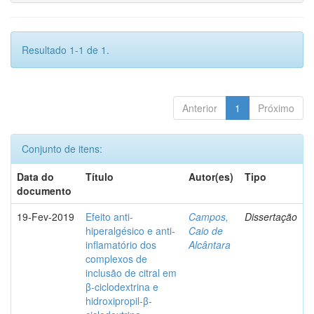
Resultado 1-1 de 1.
Anterior
1
Próximo
Conjunto de itens:
Data do
Título
Autor(es)
Tipo
documento
19-Fev-2019
Efeito anti-
Campos,
Dissertação
hiperalgésico e anti-
Caio de
inflamatório dos
Alcântara
complexos de
inclusão de citral em
β-ciclodextrina e
hidroxipropil-β-