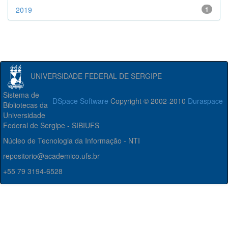
2019
1
UNIVERSIDADE FEDERAL DE SERGIPE
Sistema de
DSpace Software
Copyright © 2002-2010
Duraspace
Bibliotecas da
Universidade
Federal de Sergipe - SIBIUFS
Núcleo de Tecnologia da Informação - NTI
repositorio@academico.ufs.br
+55 79 3194-6528