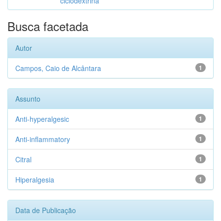
ciclodextrina
Busca facetada
Autor
Campos, Caio de Alcântara
1
Assunto
Anti-hyperalgesic
1
Anti-inflammatory
1
Citral
1
Hiperalgesia
1
Data de Publicação