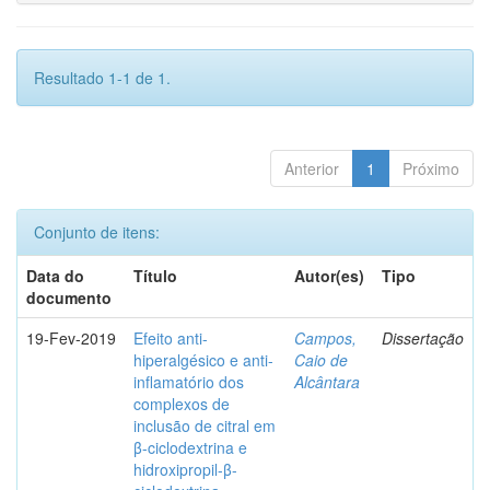
Resultado 1-1 de 1.
Anterior
1
Próximo
Conjunto de itens:
Data do
Título
Autor(es)
Tipo
documento
19-Fev-2019
Efeito anti-
Campos,
Dissertação
hiperalgésico e anti-
Caio de
inflamatório dos
Alcântara
complexos de
inclusão de citral em
β-ciclodextrina e
hidroxipropil-β-