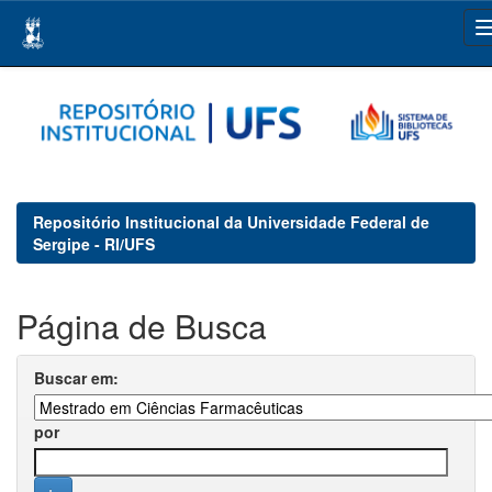
Skip
navigation
Repositório Institucional da Universidade Federal de
Sergipe - RI/UFS
Página de Busca
Buscar em:
por