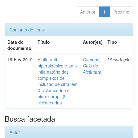
Anterior
1
Próximo
Conjunto de itens:
Data do
Título
Autor(es)
Tipo
documento
19-Fev-2019
Efeito anti-
Campos,
Dissertação
hiperalgésico e anti-
Caio de
inflamatório dos
Alcântara
complexos de
inclusão de citral em
β-ciclodextrina e
hidroxipropil-β-
ciclodextrina
Busca facetada
Autor