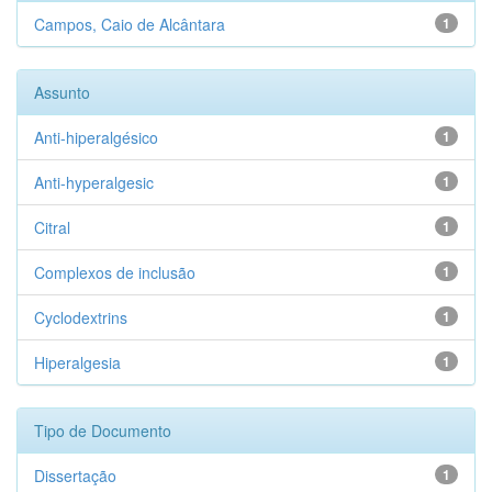
Campos, Caio de Alcântara
1
Assunto
Anti-hiperalgésico
1
Anti-hyperalgesic
1
Citral
1
Complexos de inclusão
1
Cyclodextrins
1
Hiperalgesia
1
Tipo de Documento
Dissertação
1