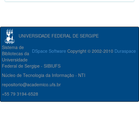
UNIVERSIDADE FEDERAL DE SERGIPE
Sistema de
DSpace Software
Copyright © 2002-2010
Duraspace
Bibliotecas da
Universidade
Federal de Sergipe - SIBIUFS
Núcleo de Tecnologia da Informação - NTI
repositorio@academico.ufs.br
+55 79 3194-6528