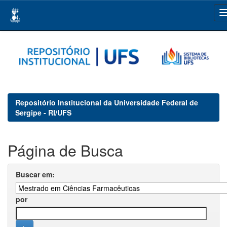
Skip
navigation
Repositório Institucional da Universidade Federal de
Sergipe - RI/UFS
Página de Busca
Buscar em:
por