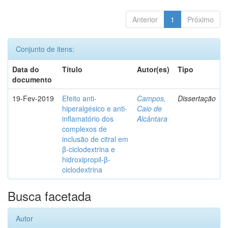
Anterior
1
Próximo
Conjunto de itens:
Data do
Título
Autor(es)
Tipo
documento
19-Fev-2019
Efeito anti-
Campos,
Dissertação
hiperalgésico e anti-
Caio de
inflamatório dos
Alcântara
complexos de
inclusão de citral em
β-ciclodextrina e
hidroxipropil-β-
ciclodextrina
Busca facetada
Autor