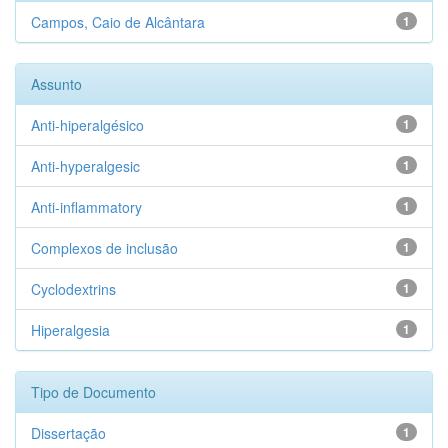
Campos, Caio de Alcântara
1
Assunto
Anti-hiperalgésico
1
Anti-hyperalgesic
1
Anti-inflammatory
1
Complexos de inclusão
1
Cyclodextrins
1
Hiperalgesia
1
Tipo de Documento
Dissertação
1