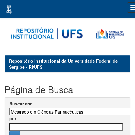
Skip
navigation
Repositório Institucional da Universidade Federal de
Sergipe - RI/UFS
Página de Busca
Buscar em:
por