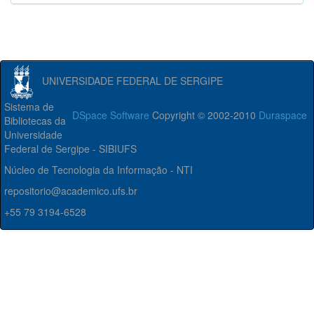
UNIVERSIDADE FEDERAL DE SERGIPE
Sistema de
DSpace Software
Copyright © 2002-2010
Duraspace
Bibliotecas da
Universidade
Federal de Sergipe - SIBIUFS
Núcleo de Tecnologia da Informação - NTI
repositorio@academico.ufs.br
+55 79 3194-6528