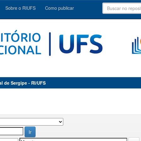
Sobre o RIUFS
Como publicar
al de Sergipe - RI/UFS