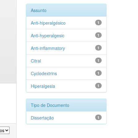
Assunto
Anti-hiperalgésico
1
Anti-hyperalgesic
1
Anti-inflammatory
1
Citral
1
Cyclodextrins
1
Hiperalgesia
1
Tipo de Documento
Dissertação
1