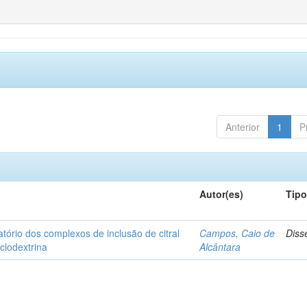
Anterior
1
P
Autor(es)
Tip
matório dos complexos de inclusão de citral
Campos, Caio de
Diss
iclodextrina
Alcântara