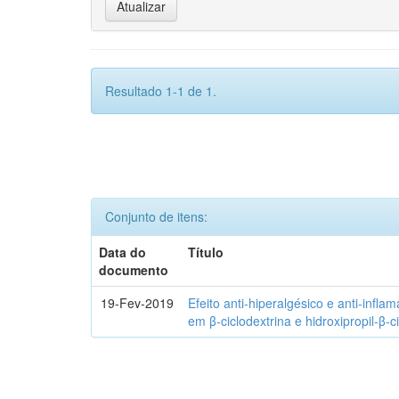
Resultado 1-1 de 1.
Conjunto de itens:
Data do
Título
documento
19-Fev-2019
Efeito anti-hiperalgésico e anti-infla
em β-ciclodextrina e hidroxipropil-β-c