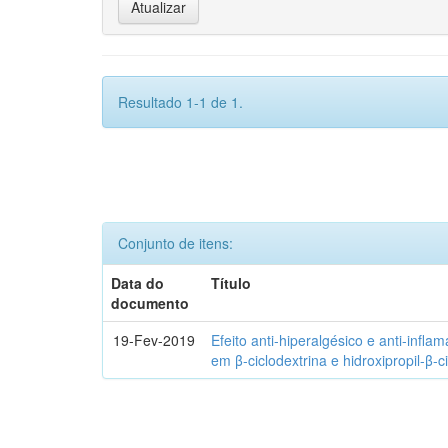
Resultado 1-1 de 1.
Conjunto de itens:
Data do
Título
documento
19-Fev-2019
Efeito anti-hiperalgésico e anti-infla
em β-ciclodextrina e hidroxipropil-β-c