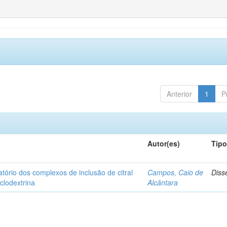
Anterior
1
P
Autor(es)
Tip
matório dos complexos de inclusão de citral
Campos, Caio de
Diss
iclodextrina
Alcântara