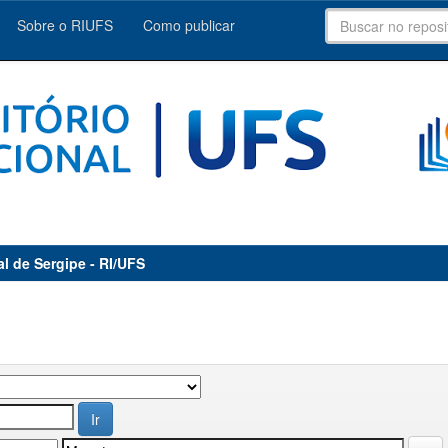
Sobre o RIUFS
Como publicar
al de Sergipe - RI/UFS