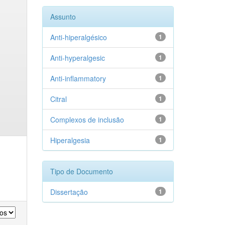
Assunto
Anti-hiperalgésico
1
Anti-hyperalgesic
1
Anti-inflammatory
1
Citral
1
Complexos de inclusão
1
Hiperalgesia
1
Tipo de Documento
Dissertação
1