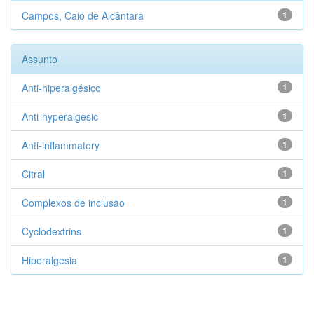
Campos, Caio de Alcântara
1
Assunto
Anti-hiperalgésico
1
Anti-hyperalgesic
1
Anti-inflammatory
1
Citral
1
Complexos de inclusão
1
Cyclodextrins
1
Hiperalgesia
1