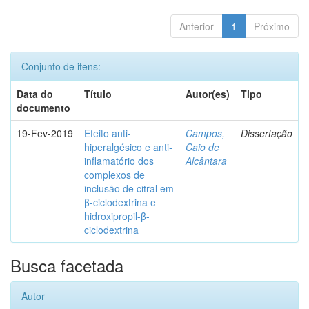
Anterior
1
Próximo
Conjunto de itens:
Data do
Título
Autor(es)
Tipo
documento
19-Fev-2019
Efeito anti-
Campos,
Dissertação
hiperalgésico e anti-
Caio de
inflamatório dos
Alcântara
complexos de
inclusão de citral em
β-ciclodextrina e
hidroxipropil-β-
ciclodextrina
Busca facetada
Autor