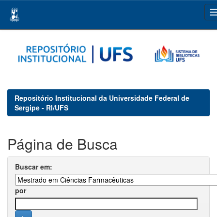
Skip
navigation
Repositório Institucional da Universidade Federal de
Sergipe - RI/UFS
Página de Busca
Buscar em:
por