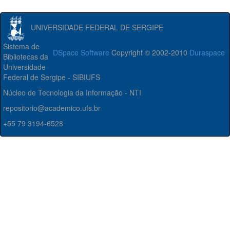
UNIVERSIDADE FEDERAL DE SERGIPE
Sistema de
DSpace Software
Copyright © 2002-2010
Duraspace
Bibliotecas da
Universidade
Federal de Sergipe - SIBIUFS
Núcleo de Tecnologia da Informação - NTI
repositorio@academico.ufs.br
+55 79 3194-6528