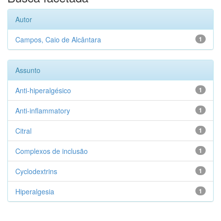
Autor
Campos, Caio de Alcântara
1
Assunto
Anti-hiperalgésico
1
Anti-inflammatory
1
Citral
1
Complexos de inclusão
1
Cyclodextrins
1
Hiperalgesia
1