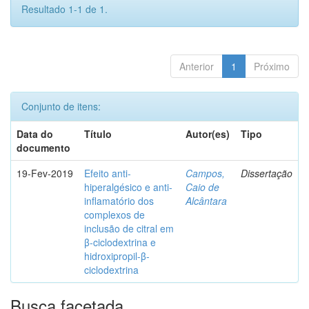
Resultado 1-1 de 1.
Anterior
1
Próximo
Conjunto de itens:
Data do
Título
Autor(es)
Tipo
documento
19-Fev-2019
Efeito anti-
Campos,
Dissertação
hiperalgésico e anti-
Caio de
inflamatório dos
Alcântara
complexos de
inclusão de citral em
β-ciclodextrina e
hidroxipropil-β-
ciclodextrina
Busca facetada