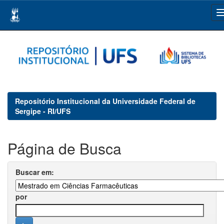
Skip
navigation
Repositório Institucional da Universidade Federal de
Sergipe - RI/UFS
Página de Busca
Buscar em:
por