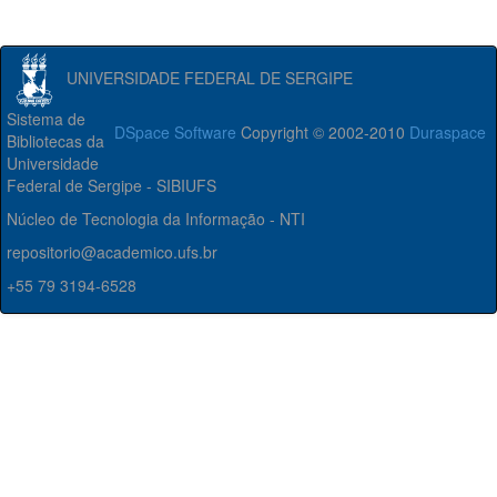
UNIVERSIDADE FEDERAL DE SERGIPE
Sistema de
DSpace Software
Copyright © 2002-2010
Duraspace
Bibliotecas da
Universidade
Federal de Sergipe - SIBIUFS
Núcleo de Tecnologia da Informação - NTI
repositorio@academico.ufs.br
+55 79 3194-6528