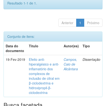
Resultado 1-1 de 1.
Anterior
1
Próximo
Conjunto de itens:
Data do
Título
Autor(es)
Tipo
documento
19-Fev-2019
Efeito anti-
Campos,
Dissertação
hiperalgésico e anti-
Caio de
inflamatório dos
Alcântara
complexos de
inclusão de citral em
β-ciclodextrina e
hidroxipropil-β-
ciclodextrina
Busca facetada