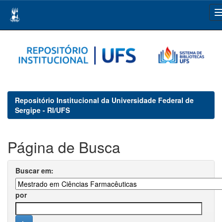
Skip
navigation
Repositório Institucional da Universidade Federal de
Sergipe - RI/UFS
Página de Busca
Buscar em:
por