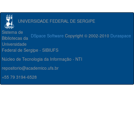
UNIVERSIDADE FEDERAL DE SERGIPE
Sistema de
DSpace Software
Copyright © 2002-2010
Duraspace
Bibliotecas da
Universidade
Federal de Sergipe - SIBIUFS
Núcleo de Tecnologia da Informação - NTI
repositorio@academico.ufs.br
+55 79 3194-6528