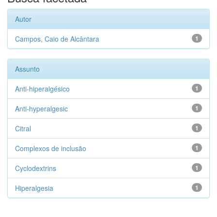
Autor
Campos, Caio de Alcântara
1
Assunto
Anti-hiperalgésico
1
Anti-hyperalgesic
1
Citral
1
Complexos de inclusão
1
Cyclodextrins
1
Hiperalgesia
1