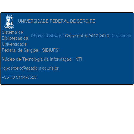
UNIVERSIDADE FEDERAL DE SERGIPE
Sistema de
DSpace Software
Copyright © 2002-2010
Duraspace
Bibliotecas da
Universidade
Federal de Sergipe - SIBIUFS
Núcleo de Tecnologia da Informação - NTI
repositorio@academico.ufs.br
+55 79 3194-6528