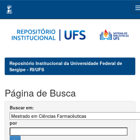
Skip
navigation
Repositório Institucional da Universidade Federal de
Sergipe - RI/UFS
Página de Busca
Buscar em:
por