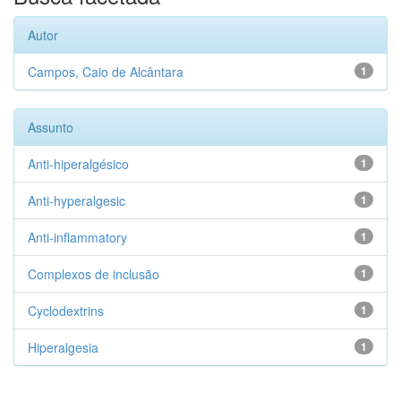
Autor
Campos, Caio de Alcântara
1
Assunto
Anti-hiperalgésico
1
Anti-hyperalgesic
1
Anti-inflammatory
1
Complexos de inclusão
1
Cyclodextrins
1
Hiperalgesia
1