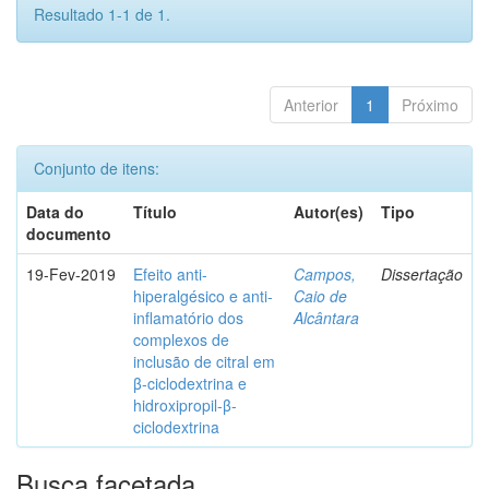
Resultado 1-1 de 1.
Anterior
1
Próximo
Conjunto de itens:
Data do
Título
Autor(es)
Tipo
documento
19-Fev-2019
Efeito anti-
Campos,
Dissertação
hiperalgésico e anti-
Caio de
inflamatório dos
Alcântara
complexos de
inclusão de citral em
β-ciclodextrina e
hidroxipropil-β-
ciclodextrina
Busca facetada