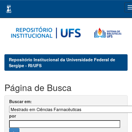
Skip
navigation
Repositório Institucional da Universidade Federal de
Sergipe - RI/UFS
Página de Busca
Buscar em:
por