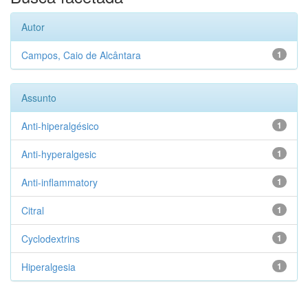
Autor
Campos, Caio de Alcântara
1
Assunto
Anti-hiperalgésico
1
Anti-hyperalgesic
1
Anti-inflammatory
1
Citral
1
Cyclodextrins
1
Hiperalgesia
1