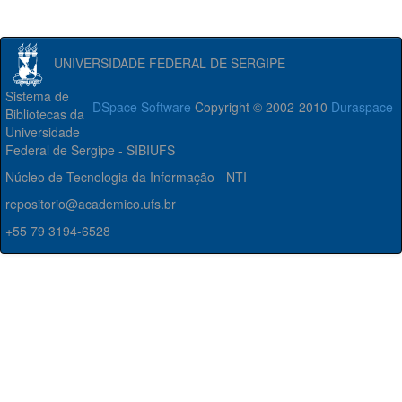
UNIVERSIDADE FEDERAL DE SERGIPE
Sistema de
DSpace Software
Copyright © 2002-2010
Duraspace
Bibliotecas da
Universidade
Federal de Sergipe - SIBIUFS
Núcleo de Tecnologia da Informação - NTI
repositorio@academico.ufs.br
+55 79 3194-6528