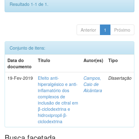
Resultado 1-1 de 1.
Anterior
1
Próximo
Conjunto de itens:
Data do
Título
Autor(es)
Tipo
documento
19-Fev-2019
Efeito anti-
Campos,
Dissertação
hiperalgésico e anti-
Caio de
inflamatório dos
Alcântara
complexos de
inclusão de citral em
β-ciclodextrina e
hidroxipropil-β-
ciclodextrina
Busca facetada