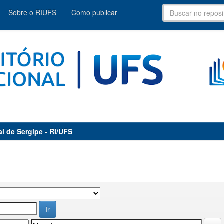
Sobre o RIUFS
Como publicar
al de Sergipe - RI/UFS