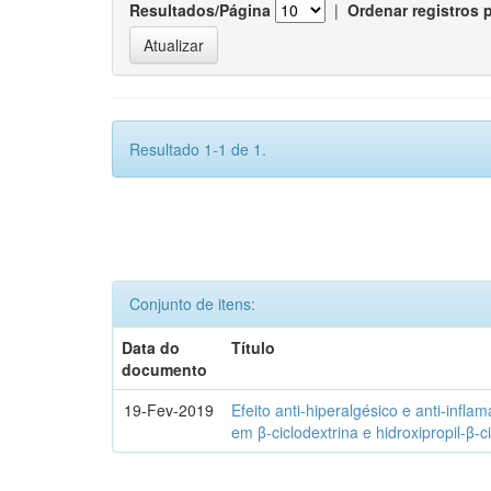
Resultados/Página
|
Ordenar registros 
Resultado 1-1 de 1.
Conjunto de itens:
Data do
Título
documento
19-Fev-2019
Efeito anti-hiperalgésico e anti-infla
em β-ciclodextrina e hidroxipropil-β-c