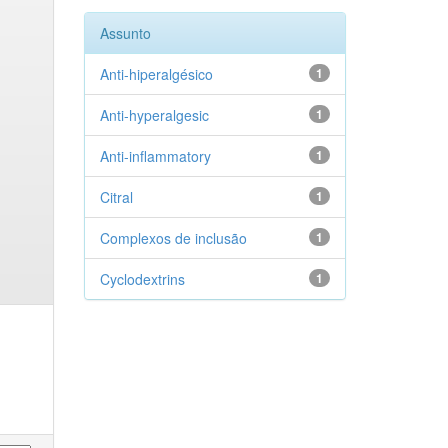
Assunto
Anti-hiperalgésico
1
Anti-hyperalgesic
1
Anti-inflammatory
1
Citral
1
Complexos de inclusão
1
Cyclodextrins
1