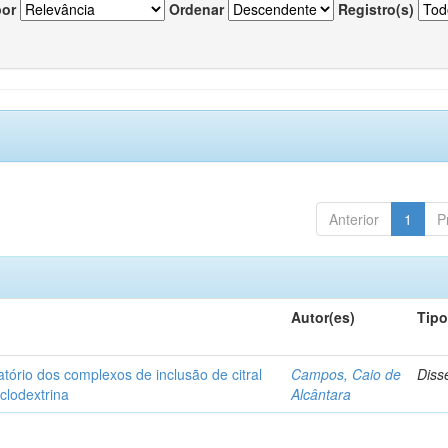
por
Ordenar
Registro(s)
Anterior
1
P
Autor(es)
Tip
matório dos complexos de inclusão de citral
Campos, Caio de
Diss
iclodextrina
Alcântara