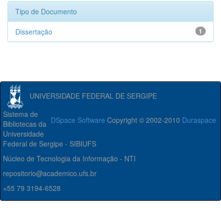
Tipo de Documento
Dissertação
1
UNIVERSIDADE FEDERAL DE SERGIPE
Sistema de
DSpace Software
Copyright © 2002-2010
Duraspace
Bibliotecas da
Universidade
Federal de Sergipe - SIBIUFS
Núcleo de Tecnologia da Informação - NTI
repositorio@academico.ufs.br
+55 79 3194-6528