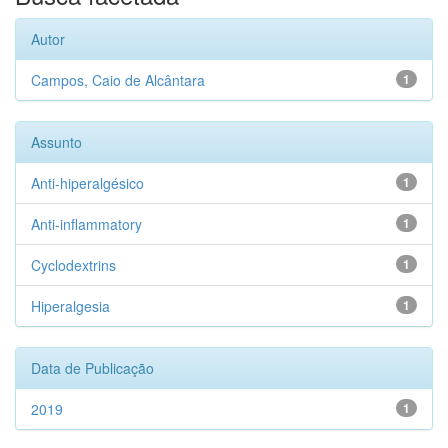
Autor
Campos, Caio de Alcântara
1
Assunto
Anti-hiperalgésico
1
Anti-inflammatory
1
Cyclodextrins
1
Hiperalgesia
1
Data de Publicação
2019
1