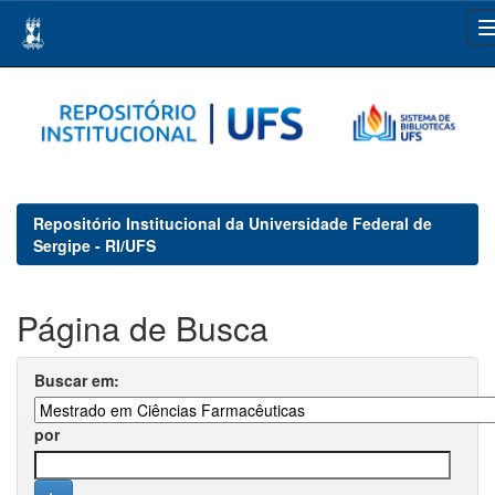
Skip
navigation
Repositório Institucional da Universidade Federal de
Sergipe - RI/UFS
Página de Busca
Buscar em:
por