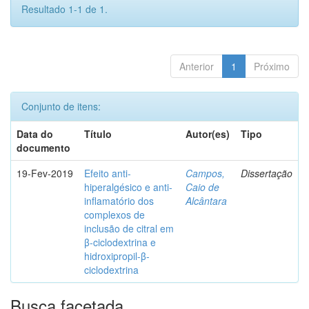
Resultado 1-1 de 1.
Anterior
1
Próximo
Conjunto de itens:
Data do
Título
Autor(es)
Tipo
documento
19-Fev-2019
Efeito anti-
Campos,
Dissertação
hiperalgésico e anti-
Caio de
inflamatório dos
Alcântara
complexos de
inclusão de citral em
β-ciclodextrina e
hidroxipropil-β-
ciclodextrina
Busca facetada