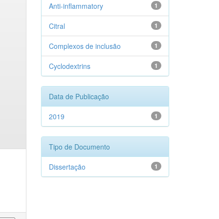
Anti-inflammatory
1
Citral
1
Complexos de inclusão
1
Cyclodextrins
1
Data de Publicação
2019
1
Tipo de Documento
Dissertação
1