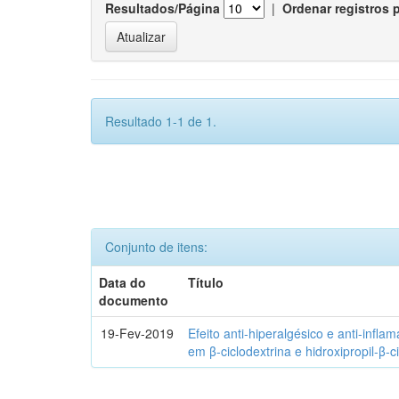
Resultados/Página
|
Ordenar registros 
Resultado 1-1 de 1.
Conjunto de itens:
Data do
Título
documento
19-Fev-2019
Efeito anti-hiperalgésico e anti-infla
em β-ciclodextrina e hidroxipropil-β-c