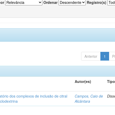
por
Ordenar
Registro(s)
Anterior
1
P
Autor(es)
Tip
matório dos complexos de inclusão de citral
Campos, Caio de
Diss
iclodextrina
Alcântara