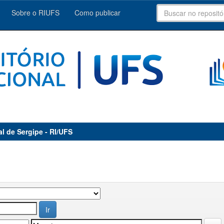
Sobre o RIUFS
Como publicar
al de Sergipe - RI/UFS