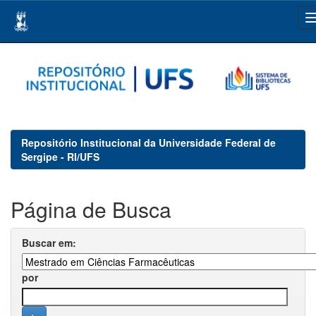
Skip
navigation
Repositório Institucional da Universidade Federal de
Sergipe - RI/UFS
Página de Busca
Buscar em:
por