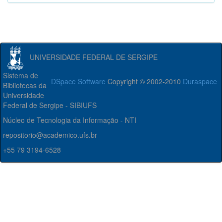
UNIVERSIDADE FEDERAL DE SERGIPE
Sistema de
DSpace Software
Copyright © 2002-2010
Duraspace
Bibliotecas da
Universidade
Federal de Sergipe - SIBIUFS
Núcleo de Tecnologia da Informação - NTI
repositorio@academico.ufs.br
+55 79 3194-6528