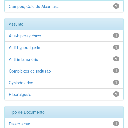
Campos, Caio de Alcântara
1
Assunto
Anti-hiperalgésico
1
Anti-hyperalgesic
1
Anti-inflamatório
1
Complexos de inclusão
1
Cyclodextrins
1
Hiperalgesia
1
Tipo de Documento
Dissertação
1