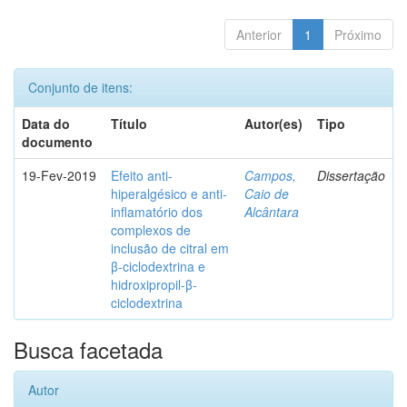
Anterior
1
Próximo
Conjunto de itens:
Data do
Título
Autor(es)
Tipo
documento
19-Fev-2019
Efeito anti-
Campos,
Dissertação
hiperalgésico e anti-
Caio de
inflamatório dos
Alcântara
complexos de
inclusão de citral em
β-ciclodextrina e
hidroxipropil-β-
ciclodextrina
Busca facetada
Autor