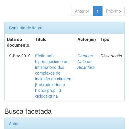
Anterior
1
Próximo
Conjunto de itens:
Data do
Título
Autor(es)
Tipo
documento
19-Fev-2019
Efeito anti-
Campos,
Dissertação
hiperalgésico e anti-
Caio de
inflamatório dos
Alcântara
complexos de
inclusão de citral em
β-ciclodextrina e
hidroxipropil-β-
ciclodextrina
Busca facetada
Autor