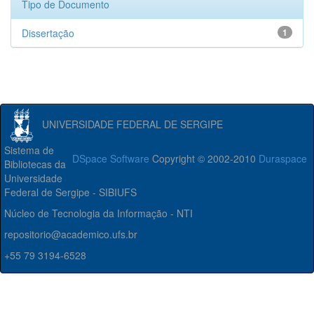
Tipo de Documento
Dissertação
1
UNIVERSIDADE FEDERAL DE SERGIPE
Sistema de
DSpace Software
Copyright © 2002-2010
Duraspace
Bibliotecas da
Universidade
Federal de Sergipe - SIBIUFS
Núcleo de Tecnologia da Informação - NTI
repositorio@academico.ufs.br
+55 79 3194-6528