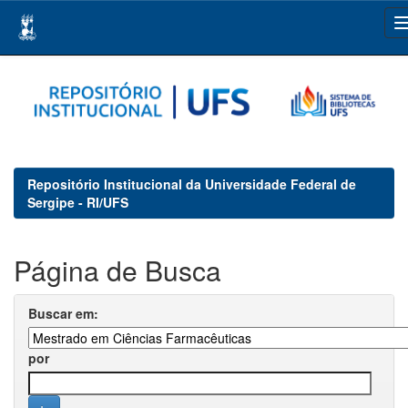
Skip
navigation
Repositório Institucional da Universidade Federal de
Sergipe - RI/UFS
Página de Busca
Buscar em:
por