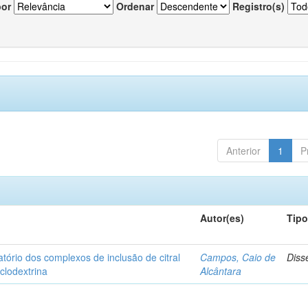
por
Ordenar
Registro(s)
Anterior
1
P
Autor(es)
Tip
matório dos complexos de inclusão de citral
Campos, Caio de
Diss
iclodextrina
Alcântara