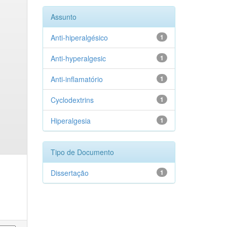
Assunto
Anti-hiperalgésico
1
Anti-hyperalgesic
1
Anti-inflamatório
1
Cyclodextrins
1
Hiperalgesia
1
Tipo de Documento
Dissertação
1