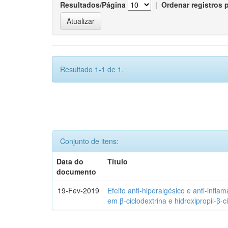
Resultados/Página
|
Ordenar registros 
Resultado 1-1 de 1.
Conjunto de itens:
Data do
Título
documento
19-Fev-2019
Efeito anti-hiperalgésico e anti-infla
em β-ciclodextrina e hidroxipropil-β-c