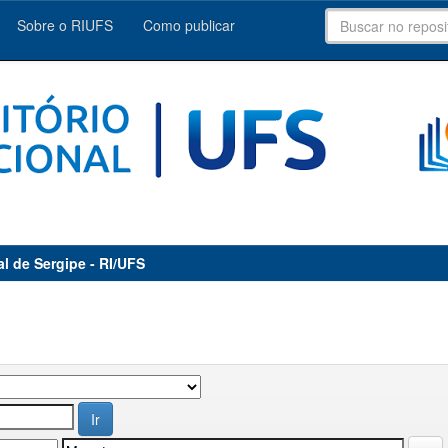
Sobre o RIUFS
Como publicar
al de Sergipe - RI/UFS