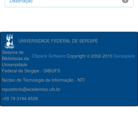
Dissertação
1
UNIVERSIDADE FEDERAL DE SERGIPE
Sistema de
DSpace Software
Copyright © 2002-2010
Duraspace
Bibliotecas da
Universidade
Federal de Sergipe - SIBIUFS
Núcleo de Tecnologia da Informação - NTI
repositorio@academico.ufs.br
+55 79 3194-6528