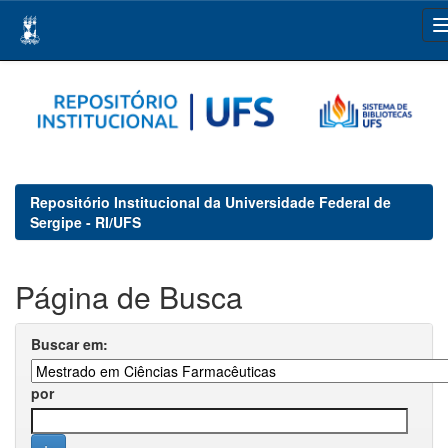
Skip
navigation
Repositório Institucional da Universidade Federal de
Sergipe - RI/UFS
Página de Busca
Buscar em:
por