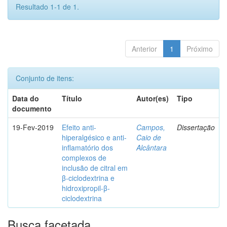
Resultado 1-1 de 1.
Anterior
1
Próximo
Conjunto de itens:
Data do
Título
Autor(es)
Tipo
documento
19-Fev-2019
Efeito anti-
Campos,
Dissertação
hiperalgésico e anti-
Caio de
inflamatório dos
Alcântara
complexos de
inclusão de citral em
β-ciclodextrina e
hidroxipropil-β-
ciclodextrina
Busca facetada