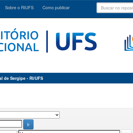
Sobre o RIUFS
Como publicar
al de Sergipe - RI/UFS