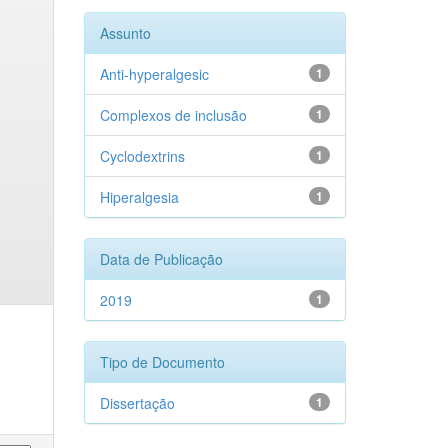
Assunto
Anti-hyperalgesic
1
Complexos de inclusão
1
Cyclodextrins
1
Hiperalgesia
1
Data de Publicação
2019
1
Tipo de Documento
Dissertação
1