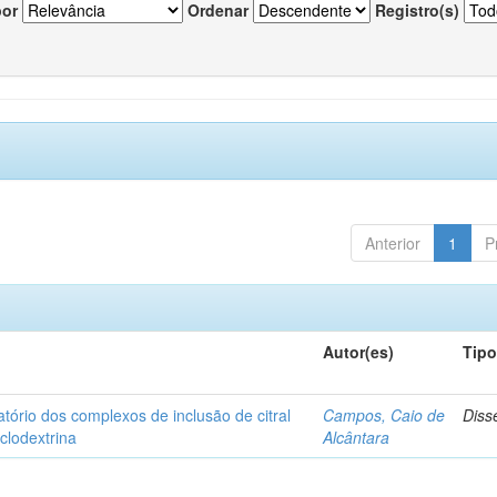
por
Ordenar
Registro(s)
Anterior
1
P
Autor(es)
Tip
matório dos complexos de inclusão de citral
Campos, Caio de
Diss
iclodextrina
Alcântara