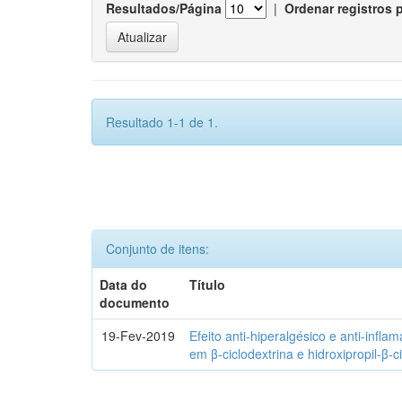
Resultados/Página
|
Ordenar registros 
Resultado 1-1 de 1.
Conjunto de itens:
Data do
Título
documento
19-Fev-2019
Efeito anti-hiperalgésico e anti-infla
em β-ciclodextrina e hidroxipropil-β-c