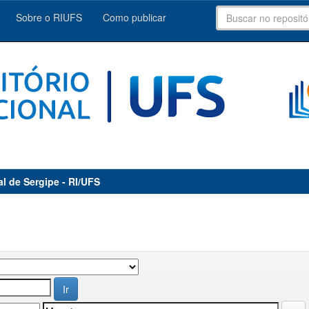
Sobre o RIUFS
Como publicar
al de Sergipe - RI/UFS