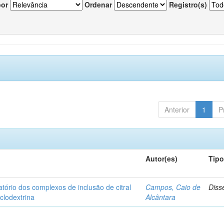
por
Ordenar
Registro(s)
Anterior
1
P
Autor(es)
Tip
matório dos complexos de inclusão de citral
Campos, Caio de
Diss
iclodextrina
Alcântara