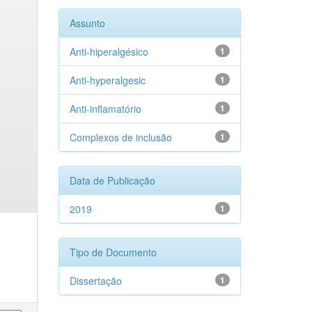
Assunto
Anti-hiperalgésico
1
Anti-hyperalgesic
1
Anti-inflamatório
1
Complexos de inclusão
1
Data de Publicação
2019
1
Tipo de Documento
Dissertação
1