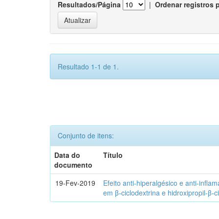
Resultados/Página
|
Ordenar registros 
Resultado 1-1 de 1.
Conjunto de itens:
Data do
Título
documento
19-Fev-2019
Efeito anti-hiperalgésico e anti-infla
em β-ciclodextrina e hidroxipropil-β-c