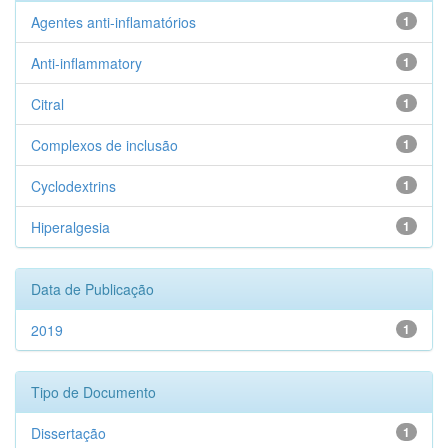
Agentes anti-inflamatórios
1
Anti-inflammatory
1
Citral
1
Complexos de inclusão
1
Cyclodextrins
1
Hiperalgesia
1
Data de Publicação
2019
1
Tipo de Documento
Dissertação
1