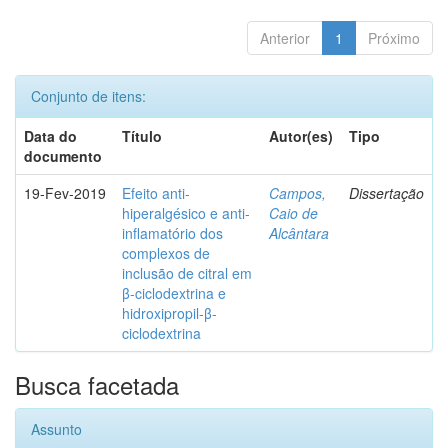
Anterior
1
Próximo
Conjunto de itens:
Data do
Título
Autor(es)
Tipo
documento
19-Fev-2019
Efeito anti-
Campos,
Dissertação
hiperalgésico e anti-
Caio de
inflamatório dos
Alcântara
complexos de
inclusão de citral em
β-ciclodextrina e
hidroxipropil-β-
ciclodextrina
Busca facetada
Assunto