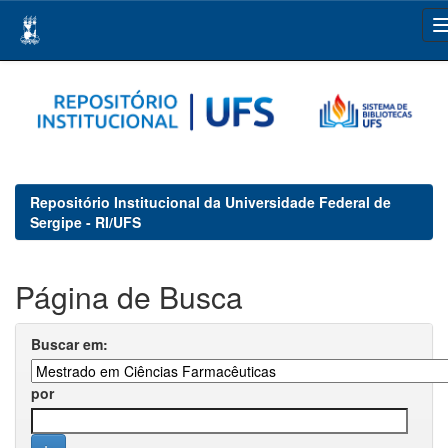
Skip
navigation
Repositório Institucional da Universidade Federal de
Sergipe - RI/UFS
Página de Busca
Buscar em:
por