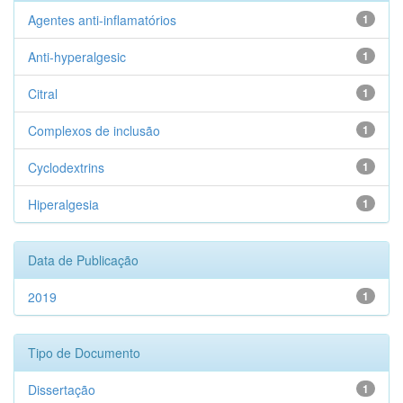
Agentes anti-inflamatórios
1
Anti-hyperalgesic
1
Citral
1
Complexos de inclusão
1
Cyclodextrins
1
Hiperalgesia
1
Data de Publicação
2019
1
Tipo de Documento
Dissertação
1