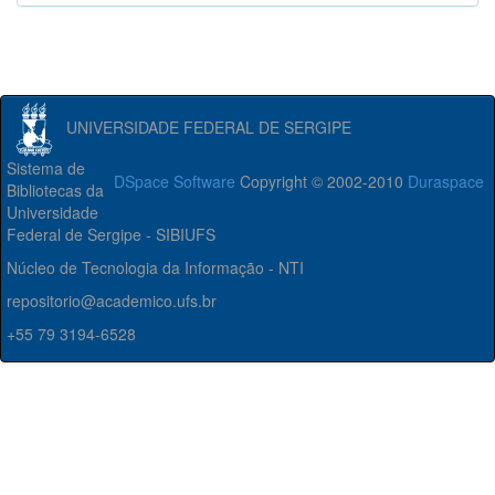
UNIVERSIDADE FEDERAL DE SERGIPE
Sistema de
DSpace Software
Copyright © 2002-2010
Duraspace
Bibliotecas da
Universidade
Federal de Sergipe - SIBIUFS
Núcleo de Tecnologia da Informação - NTI
repositorio@academico.ufs.br
+55 79 3194-6528