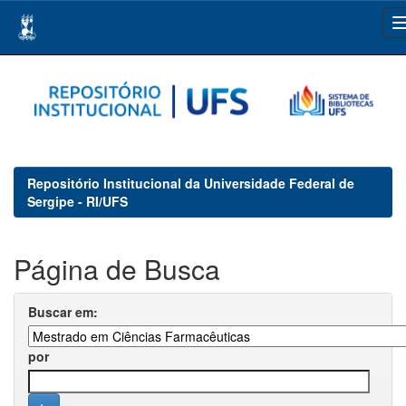
Skip
navigation
Repositório Institucional da Universidade Federal de
Sergipe - RI/UFS
Página de Busca
Buscar em:
por