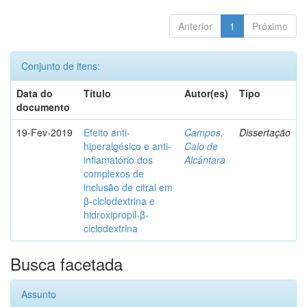
Anterior
1
Próximo
Conjunto de itens:
Data do
Título
Autor(es)
Tipo
documento
19-Fev-2019
Efeito anti-
Campos,
Dissertação
hiperalgésico e anti-
Caio de
inflamatório dos
Alcântara
complexos de
inclusão de citral em
β-ciclodextrina e
hidroxipropil-β-
ciclodextrina
Busca facetada
Assunto