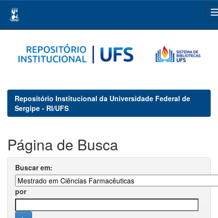
Skip
navigation
Repositório Institucional da Universidade Federal de
Sergipe - RI/UFS
Página de Busca
Buscar em:
por