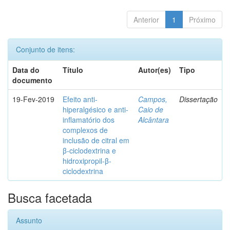
Anterior
1
Próximo
Conjunto de itens:
Data do
Título
Autor(es)
Tipo
documento
19-Fev-2019
Efeito anti-
Campos,
Dissertação
hiperalgésico e anti-
Caio de
inflamatório dos
Alcântara
complexos de
inclusão de citral em
β-ciclodextrina e
hidroxipropil-β-
ciclodextrina
Busca facetada
Assunto