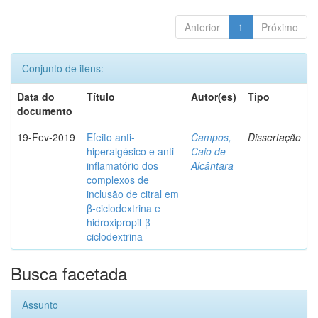
Anterior
1
Próximo
Conjunto de itens:
Data do
Título
Autor(es)
Tipo
documento
19-Fev-2019
Efeito anti-
Campos,
Dissertação
hiperalgésico e anti-
Caio de
inflamatório dos
Alcântara
complexos de
inclusão de citral em
β-ciclodextrina e
hidroxipropil-β-
ciclodextrina
Busca facetada
Assunto