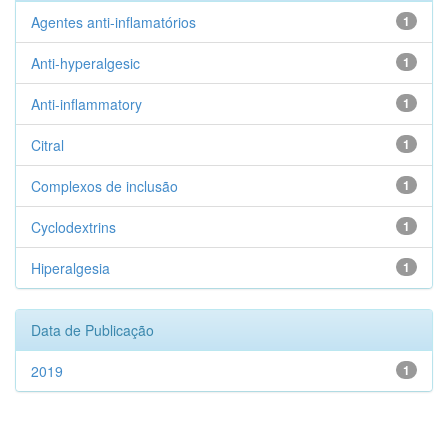
Agentes anti-inflamatórios
1
Anti-hyperalgesic
1
Anti-inflammatory
1
Citral
1
Complexos de inclusão
1
Cyclodextrins
1
Hiperalgesia
1
Data de Publicação
2019
1