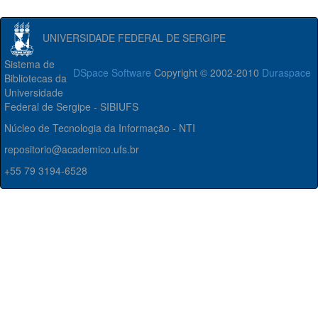
UNIVERSIDADE FEDERAL DE SERGIPE
Sistema de
DSpace Software
Copyright © 2002-2010
Duraspace
Bibliotecas da
Universidade
Federal de Sergipe - SIBIUFS
Núcleo de Tecnologia da Informação - NTI
repositorio@academico.ufs.br
+55 79 3194-6528