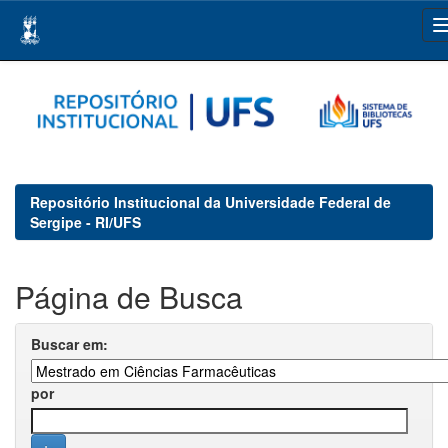
Skip
navigation
Repositório Institucional da Universidade Federal de
Sergipe - RI/UFS
Página de Busca
Buscar em:
por