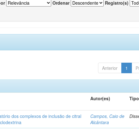
por
Ordenar
Registro(s)
Anterior
1
P
Autor(es)
Tip
matório dos complexos de inclusão de citral
Campos, Caio de
Diss
iclodextrina
Alcântara