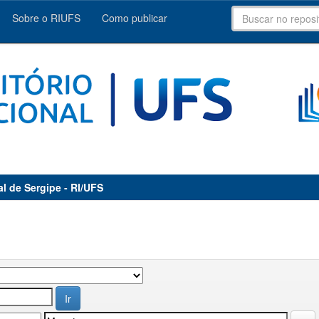
Sobre o RIUFS
Como publicar
al de Sergipe - RI/UFS