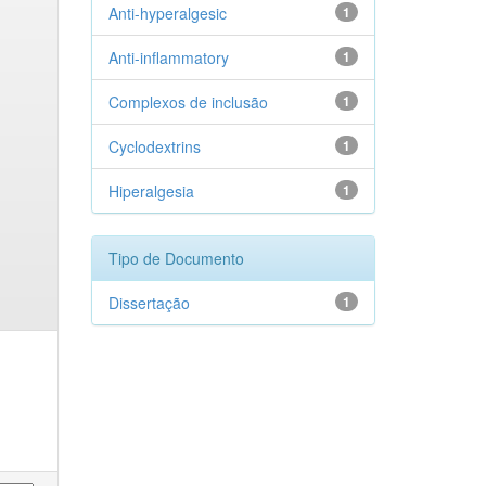
Anti-hyperalgesic
1
Anti-inflammatory
1
Complexos de inclusão
1
Cyclodextrins
1
Hiperalgesia
1
Tipo de Documento
Dissertação
1