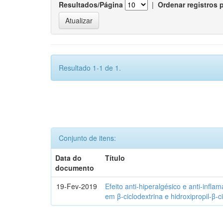
Resultados/Página
|
Ordenar registros 
Resultado 1-1 de 1.
Conjunto de itens:
Data do
Título
documento
19-Fev-2019
Efeito anti-hiperalgésico e anti-infla
em β-ciclodextrina e hidroxipropil-β-c