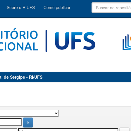
Sobre o RIUFS
Como publicar
al de Sergipe - RI/UFS