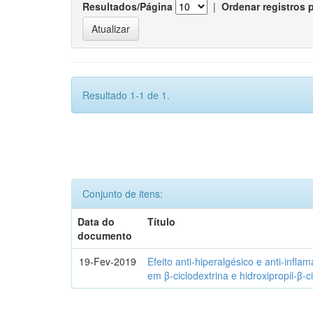
Resultados/Página
|
Ordenar registros 
Resultado 1-1 de 1.
Conjunto de itens:
Data do
Título
documento
19-Fev-2019
Efeito anti-hiperalgésico e anti-infla
em β-ciclodextrina e hidroxipropil-β-c