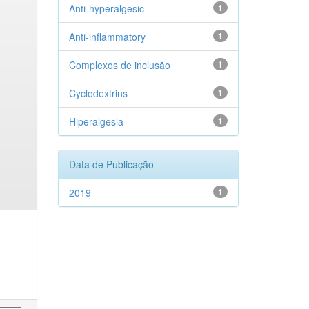
Anti-hyperalgesic
1
Anti-inflammatory
1
Complexos de inclusão
1
Cyclodextrins
1
Hiperalgesia
1
Data de Publicação
2019
1