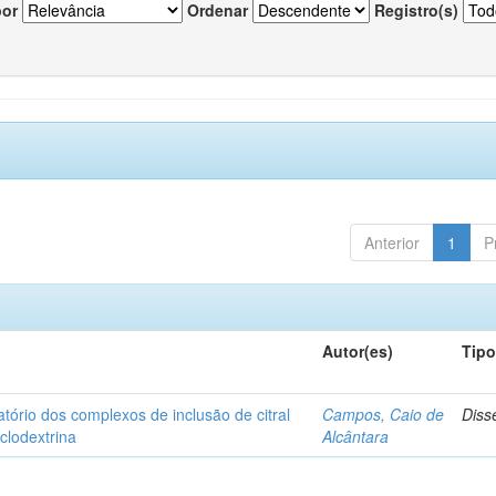
por
Ordenar
Registro(s)
Anterior
1
P
Autor(es)
Tip
matório dos complexos de inclusão de citral
Campos, Caio de
Diss
iclodextrina
Alcântara