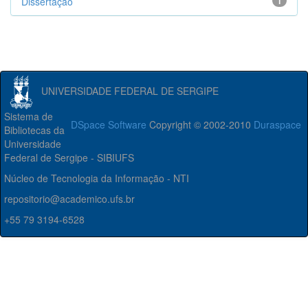
Dissertação
1
UNIVERSIDADE FEDERAL DE SERGIPE
Sistema de
DSpace Software
Copyright © 2002-2010
Duraspace
Bibliotecas da
Universidade
Federal de Sergipe - SIBIUFS
Núcleo de Tecnologia da Informação - NTI
repositorio@academico.ufs.br
+55 79 3194-6528