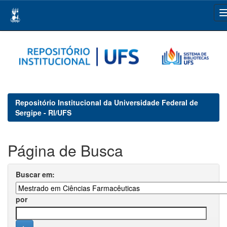
Skip
navigation
Repositório Institucional da Universidade Federal de
Sergipe - RI/UFS
Página de Busca
Buscar em:
por