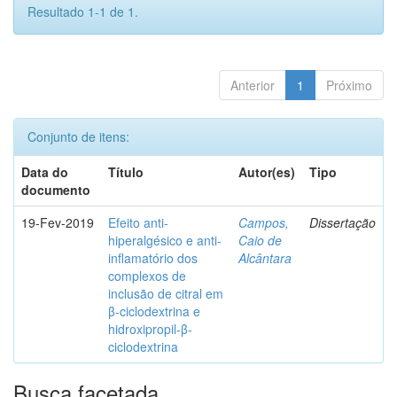
Resultado 1-1 de 1.
Anterior
1
Próximo
Conjunto de itens:
Data do
Título
Autor(es)
Tipo
documento
19-Fev-2019
Efeito anti-
Campos,
Dissertação
hiperalgésico e anti-
Caio de
inflamatório dos
Alcântara
complexos de
inclusão de citral em
β-ciclodextrina e
hidroxipropil-β-
ciclodextrina
Busca facetada