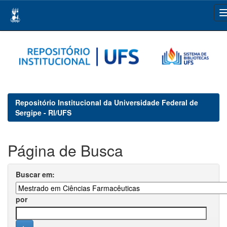
Skip
navigation
Repositório Institucional da Universidade Federal de
Sergipe - RI/UFS
Página de Busca
Buscar em:
por