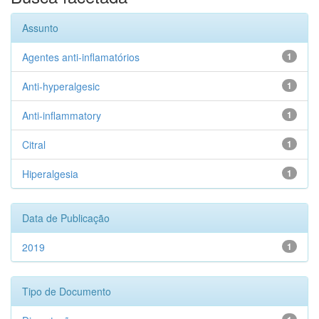
Assunto
Agentes anti-inflamatórios
1
Anti-hyperalgesic
1
Anti-inflammatory
1
Citral
1
Hiperalgesia
1
Data de Publicação
2019
1
Tipo de Documento