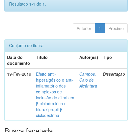
Resultado 1-1 de 1.
Anterior
1
Próximo
Conjunto de itens:
Data do
Título
Autor(es)
Tipo
documento
19-Fev-2019
Efeito anti-
Campos,
Dissertação
hiperalgésico e anti-
Caio de
inflamatório dos
Alcântara
complexos de
inclusão de citral em
β-ciclodextrina e
hidroxipropil-β-
ciclodextrina
Busca facetada