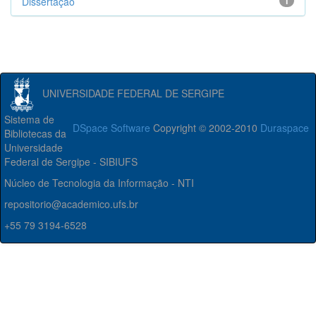
Dissertação
1
UNIVERSIDADE FEDERAL DE SERGIPE
Sistema de
DSpace Software
Copyright © 2002-2010
Duraspace
Bibliotecas da
Universidade
Federal de Sergipe - SIBIUFS
Núcleo de Tecnologia da Informação - NTI
repositorio@academico.ufs.br
+55 79 3194-6528