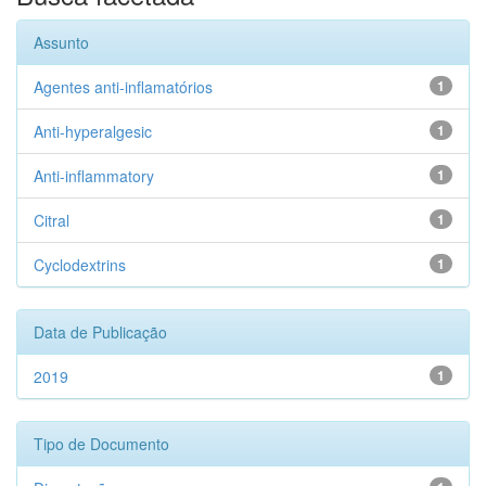
Assunto
Agentes anti-inflamatórios
1
Anti-hyperalgesic
1
Anti-inflammatory
1
Citral
1
Cyclodextrins
1
Data de Publicação
2019
1
Tipo de Documento