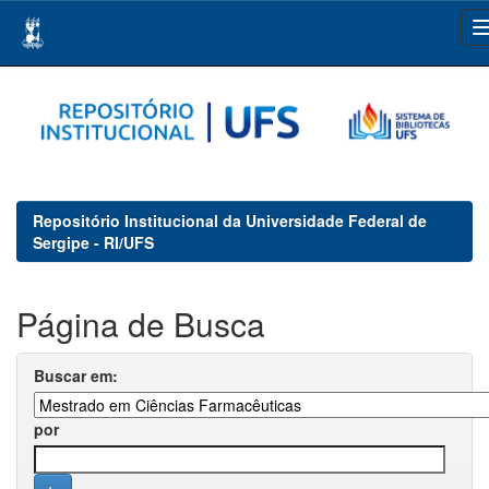
Skip
navigation
Repositório Institucional da Universidade Federal de
Sergipe - RI/UFS
Página de Busca
Buscar em:
por