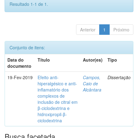
Resultado 1-1 de 1.
Anterior
1
Próximo
Conjunto de itens:
Data do
Título
Autor(es)
Tipo
documento
19-Fev-2019
Efeito anti-
Campos,
Dissertação
hiperalgésico e anti-
Caio de
inflamatório dos
Alcântara
complexos de
inclusão de citral em
β-ciclodextrina e
hidroxipropil-β-
ciclodextrina
Busca facetada