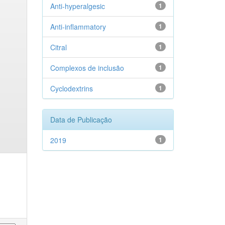
Anti-hyperalgesic
1
Anti-inflammatory
1
Citral
1
Complexos de inclusão
1
Cyclodextrins
1
Data de Publicação
2019
1