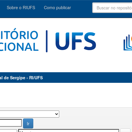
Sobre o RIUFS
Como publicar
al de Sergipe - RI/UFS