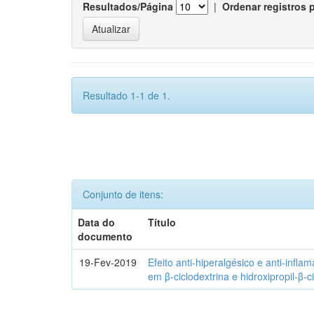
Resultados/Página
|
Ordenar registros 
Resultado 1-1 de 1.
Conjunto de itens:
Data do
Título
documento
19-Fev-2019
Efeito anti-hiperalgésico e anti-infla
em β-ciclodextrina e hidroxipropil-β-c