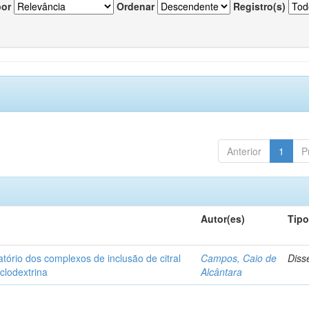
por
Ordenar
Registro(s)
Anterior
1
P
Autor(es)
Tip
matório dos complexos de inclusão de citral
Campos, Caio de
Diss
iclodextrina
Alcântara