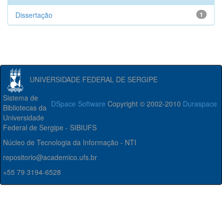
Dissertação
1
UNIVERSIDADE FEDERAL DE SERGIPE
Sistema de
DSpace Software
Copyright © 2002-2010
Duraspace
Bibliotecas da
Universidade
Federal de Sergipe - SIBIUFS
Núcleo de Tecnologia da Informação - NTI
repositorio@academico.ufs.br
+55 79 3194-6528