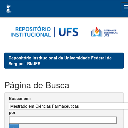
Skip
navigation
Repositório Institucional da Universidade Federal de
Sergipe - RI/UFS
Página de Busca
Buscar em:
por