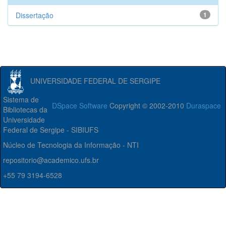
Dissertação
1
UNIVERSIDADE FEDERAL DE SERGIPE
Sistema de
DSpace Software
Copyright © 2002-2010
Duraspace
Bibliotecas da
Universidade
Federal de Sergipe - SIBIUFS
Núcleo de Tecnologia da Informação - NTI
repositorio@academico.ufs.br
+55 79 3194-6528