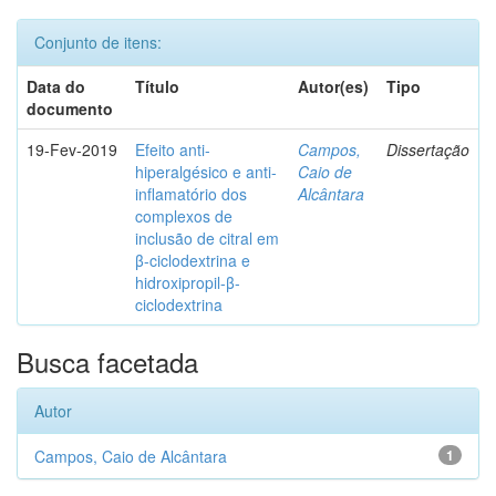
Conjunto de itens:
Data do
Título
Autor(es)
Tipo
documento
19-Fev-2019
Efeito anti-
Campos,
Dissertação
hiperalgésico e anti-
Caio de
inflamatório dos
Alcântara
complexos de
inclusão de citral em
β-ciclodextrina e
hidroxipropil-β-
ciclodextrina
Busca facetada
Autor
Campos, Caio de Alcântara
1