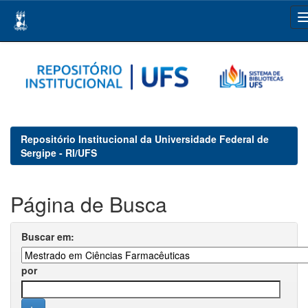
Skip
navigation
Repositório Institucional da Universidade Federal de
Sergipe - RI/UFS
Página de Busca
Buscar em:
por