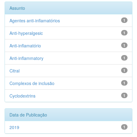
Assunto
Agentes anti-inflamatórios
1
Anti-hyperalgesic
1
Anti-inflamatório
1
Anti-inflammatory
1
Citral
1
Complexos de inclusão
1
Cyclodextrins
1
Data de Publicação
2019
1