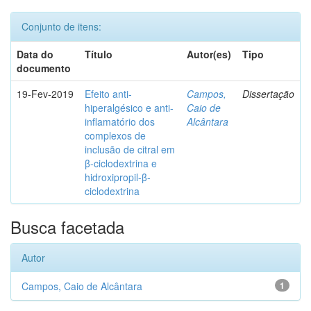
Conjunto de itens:
Data do
Título
Autor(es)
Tipo
documento
19-Fev-2019
Efeito anti-
Campos,
Dissertação
hiperalgésico e anti-
Caio de
inflamatório dos
Alcântara
complexos de
inclusão de citral em
β-ciclodextrina e
hidroxipropil-β-
ciclodextrina
Busca facetada
Autor
Campos, Caio de Alcântara
1