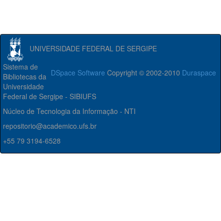
UNIVERSIDADE FEDERAL DE SERGIPE
Sistema de
DSpace Software
Copyright © 2002-2010
Duraspace
Bibliotecas da
Universidade
Federal de Sergipe - SIBIUFS
Núcleo de Tecnologia da Informação - NTI
repositorio@academico.ufs.br
+55 79 3194-6528