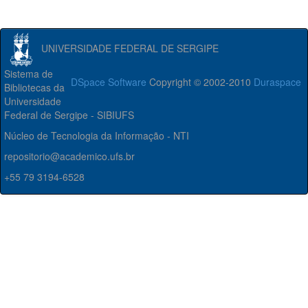
UNIVERSIDADE FEDERAL DE SERGIPE
Sistema de
DSpace Software
Copyright © 2002-2010
Duraspace
Bibliotecas da
Universidade
Federal de Sergipe - SIBIUFS
Núcleo de Tecnologia da Informação - NTI
repositorio@academico.ufs.br
+55 79 3194-6528