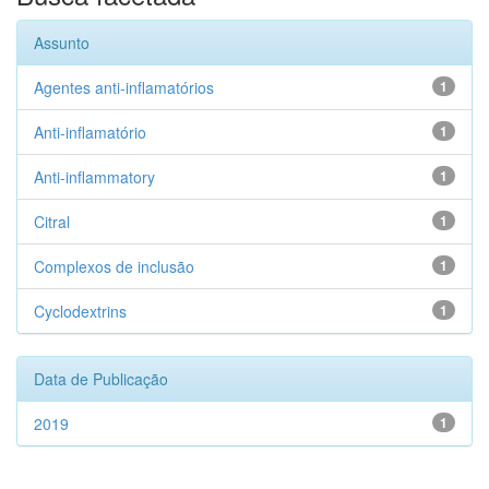
Assunto
Agentes anti-inflamatórios
1
Anti-inflamatório
1
Anti-inflammatory
1
Citral
1
Complexos de inclusão
1
Cyclodextrins
1
Data de Publicação
2019
1