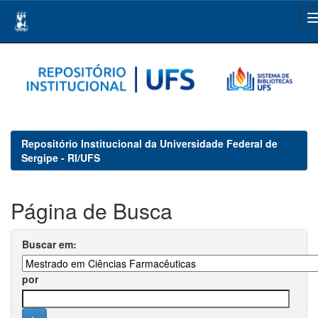
Skip
navigation
Repositório Institucional da Universidade Federal de
Sergipe - RI/UFS
Página de Busca
Buscar em:
por