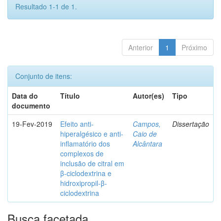
Resultado 1-1 de 1.
Anterior
1
Próximo
Conjunto de itens:
Data do
Título
Autor(es)
Tipo
documento
19-Fev-2019
Efeito anti-
Campos,
Dissertação
hiperalgésico e anti-
Caio de
inflamatório dos
Alcântara
complexos de
inclusão de citral em
β-ciclodextrina e
hidroxipropil-β-
ciclodextrina
Busca facetada