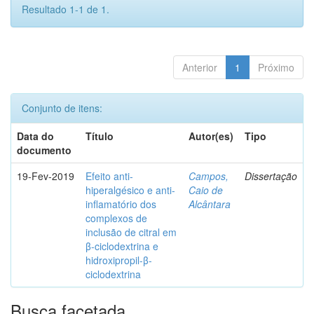
Resultado 1-1 de 1.
Anterior
1
Próximo
Conjunto de itens:
Data do
Título
Autor(es)
Tipo
documento
19-Fev-2019
Efeito anti-
Campos,
Dissertação
hiperalgésico e anti-
Caio de
inflamatório dos
Alcântara
complexos de
inclusão de citral em
β-ciclodextrina e
hidroxipropil-β-
ciclodextrina
Busca facetada