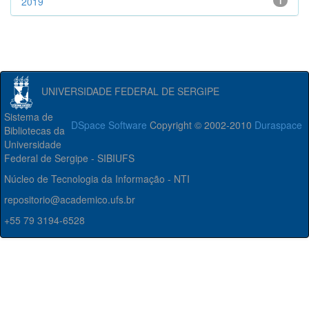
2019
1
UNIVERSIDADE FEDERAL DE SERGIPE
Sistema de
DSpace Software
Copyright © 2002-2010
Duraspace
Bibliotecas da
Universidade
Federal de Sergipe - SIBIUFS
Núcleo de Tecnologia da Informação - NTI
repositorio@academico.ufs.br
+55 79 3194-6528