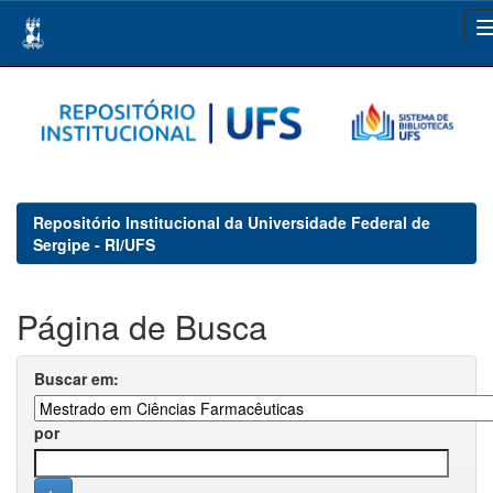
Skip
navigation
Repositório Institucional da Universidade Federal de
Sergipe - RI/UFS
Página de Busca
Buscar em:
por